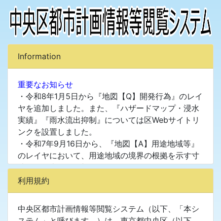
Information
重要なお知らせ
・令和8年1月5日から『地図【Q】開発行為』のレイ
ヤを追加しました。また、『ハザードマップ・浸水
実績』『雨水流出抑制』については区Webサイトリ
ンクを設置しました。
・令和7年9月16日から、『地図【A】用途地域等』
のレイヤにおいて、用途地域の境界の根拠を示す寸
法値等の表示を追加しました。
・令和6年6月3日から『土地境界図』、『道路台帳
利用規約
平面図』、『公共基準点』、『地籍調査履歴』を確
認することができるようになりました。
中央区都市計画情報等閲覧システム（以下、「本シ
・背景図は令和３年度版地形図を利用しており、建
ステム」と呼びます。）は、東京都中央区（以下、