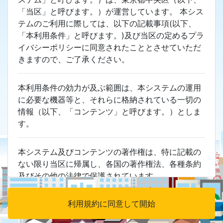
物形状が現状と異なる可能性があります。
「当区」と呼びます。）が運営しています。 本シス
新着情報（2025.3.13）
テムのご利用に際しては、以下の記載事項(以下、
都市計画情報の更新を行いました。主な内容は以下
「本利用条件」と呼びます。)及び当区の定めるプラ
の通りです。
イバシーポリシーに同意されたこととさせていただ
晴海地区地区計画の変更（第4－2街区の追加）に
きますので、ご了承ください。
伴う情報の更新
本利用条件の効力が及ぶ範囲は、本システムの運用
に必要な機器等と、それらに格納されている一切の
情報（以下、「コンテンツ」と呼びます。）としま
す。
本システム及びコンテンツの著作権は、特に記載の
ない限り当区に帰属し、各国の著作権法、各種条約
及びその他の法律で保護されています。
利用規約に同意して開始
本システムでは次の行為を禁止します。 営利目的で
サービスを利用すること。コンテンツを複製し、印