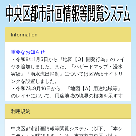
Information
重要なお知らせ
・令和8年1月5日から『地図【Q】開発行為』のレイ
ヤを追加しました。また、『ハザードマップ・浸水
実績』『雨水流出抑制』については区Webサイトリ
ンクを設置しました。
・令和7年9月16日から、『地図【A】用途地域等』
のレイヤにおいて、用途地域の境界の根拠を示す寸
法値等の表示を追加しました。
・令和6年6月3日から『土地境界図』、『道路台帳
利用規約
平面図』、『公共基準点』、『地籍調査履歴』を確
認することができるようになりました。
中央区都市計画情報等閲覧システム（以下、「本シ
・背景図は令和３年度版地形図を利用しており、建
ステム」と呼びます。）は、東京都中央区（以下、