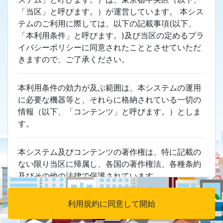
物形状が現状と異なる可能性があります。
「当区」と呼びます。）が運営しています。 本シス
新着情報（2025.3.13）
テムのご利用に際しては、以下の記載事項(以下、
都市計画情報の更新を行いました。主な内容は以下
「本利用条件」と呼びます。)及び当区の定めるプラ
の通りです。
イバシーポリシーに同意されたこととさせていただ
晴海地区地区計画の変更（第4－2街区の追加）に
きますので、ご了承ください。
伴う情報の更新
本利用条件の効力が及ぶ範囲は、本システムの運用
に必要な機器等と、それらに格納されている一切の
情報（以下、「コンテンツ」と呼びます。）としま
す。
本システム及びコンテンツの著作権は、特に記載の
ない限り当区に帰属し、各国の著作権法、各種条約
及びその他の法律で保護されています。
利用規約に同意して開始
本システムでは次の行為を禁止します。 営利目的で
サービスを利用すること。コンテンツを複製し、印